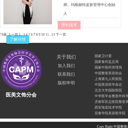
师、玛格丽特皮肤管理中心创始
人
擅长技术
74条
上一页
1
..
3
4
5
6
7
8
9
10
11
..
13
下一页
了解详情
国家卫计委
关于我们
国家食药监总局
加入我们
国家中医药管理局
中国整形美容协会
联系我们
上海第九人民医院
版权申明
中国美容医学杂志
北京大学国际医院
医美文饰分会
中华医学会整形外科
济南军区总医院整形
西安海棠技术学院
宜春学院美容医学院
Copy Right 